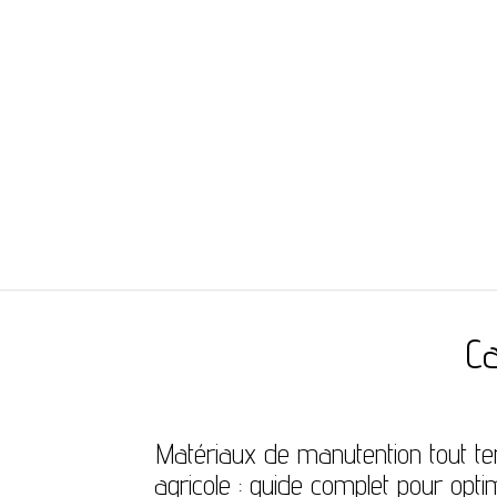
TERRE WEBNET
Ca
Matériaux de manutention tout te
agricole : guide complet pour opti