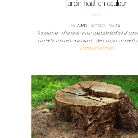
jardin haut en couleur
Jardin
Par
ADMIN
28/11/2024
Non
Transformer votre jardin en un spectacle éclatant et color
une tâche réservée aux experts. Avec un peu de planifica
Continuer la lecture