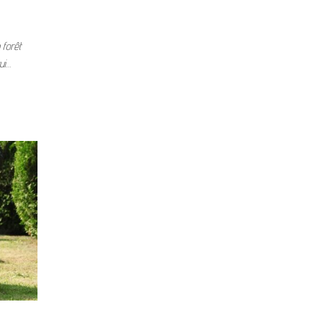
 forêt
ui…