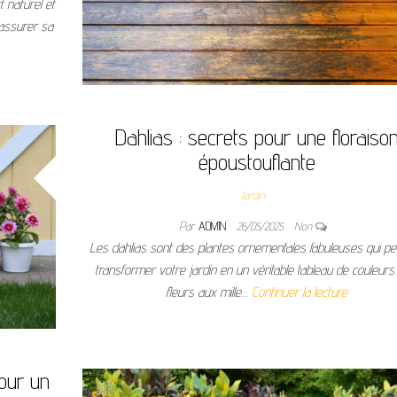
 naturel et
 assurer sa
Dahlias : secrets pour une floraiso
époustouflante
Jardin
Par
ADMIN
26/05/2025
Non
Les dahlias sont des plantes ornementales fabuleuses qui p
transformer votre jardin en un véritable tableau de couleurs
fleurs aux mille…
Continuer la lecture
pour un