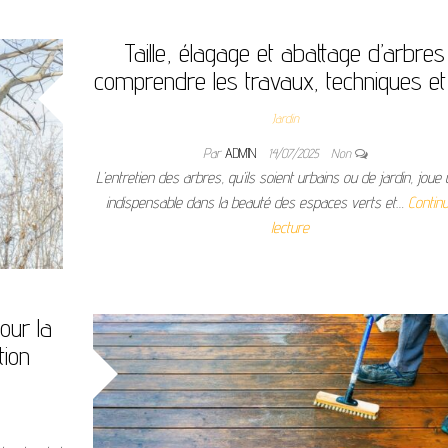
Taille, élagage et abattage d’arbres 
comprendre les travaux, techniques et
Jardin
Par
ADMIN
14/07/2025
Non
L’entretien des arbres, qu’ils soient urbains ou de jardin, joue 
indispensable dans la beauté des espaces verts et…
Continu
lecture
our la
tion