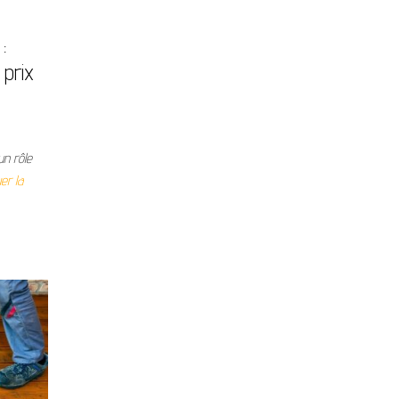
:
 prix
un rôle
er la