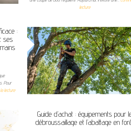
lecture
icace :
t ses
rrains
que
rs. Pour
la lecture
Guide d’achat : équipements pour l
débroussaillage et l’abattage en for