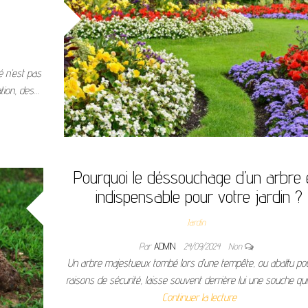
é n’est pas
tion, des…
Pourquoi le déssouchage d’un arbre 
indispensable pour votre jardin ?
Jardin
Par
ADMIN
24/09/2024
Non
Un arbre majestueux tombé lors d’une tempête, ou abattu po
raisons de sécurité, laisse souvent derrière lui une souche qu
Continuer la lecture