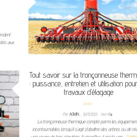
pendent
ptés aux
Tout savoir sur la tronçonneuse therm
: puissance, entretien et utilisation pou
travaux d’élagage
Jardin
Par
ADMIN
30/11/2025
Non
La tronçonneuse thermique compte parmi les équipemen
incontournables lorsqu’il s’agit d’abattre des arbres ou de réa
une coupe de bois régulière. Aujourd’hui, il existe une…
Contin