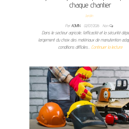
chaque chantier
Jardin
Par
ADMIN
02/07/2026
Non
Dans le secteur agricole, l’efficacité et la sécurité dé
largement du choix des matériaux de manutention ada
conditions difficiles…
Continuer la lecture