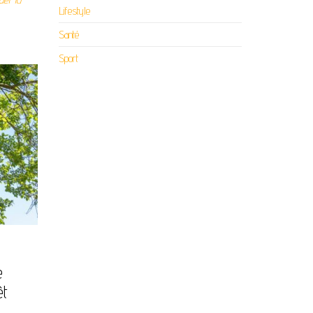
Lifestyle
Santé
Sport
e
êt