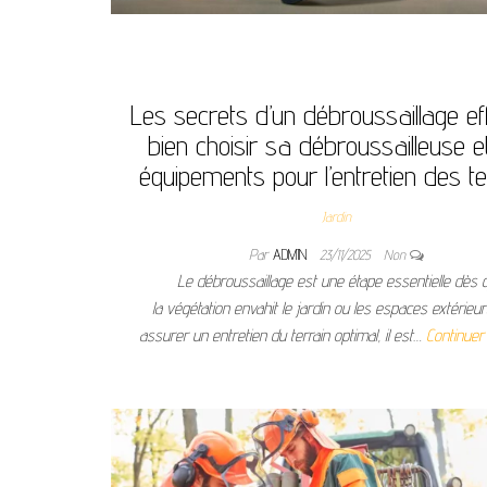
Les secrets d’un débroussaillage eff
bien choisir sa débroussailleuse e
équipements pour l’entretien des te
Jardin
Par
ADMIN
23/11/2025
Non
Le débroussaillage est une étape essentielle dès 
la végétation envahit le jardin ou les espaces extérieu
assurer un entretien du terrain optimal, il est…
Continuer 