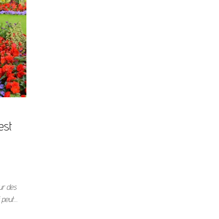
est
ur des
i peut…