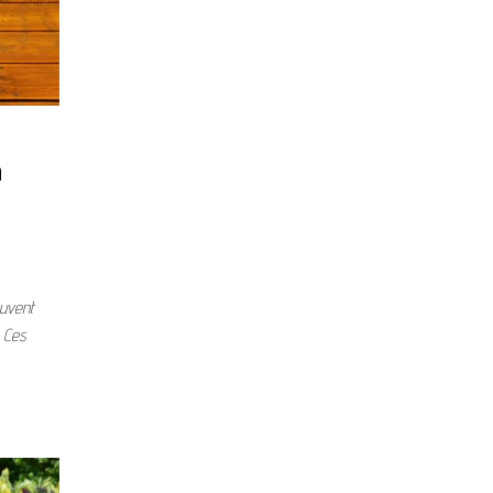
n
euvent
. Ces