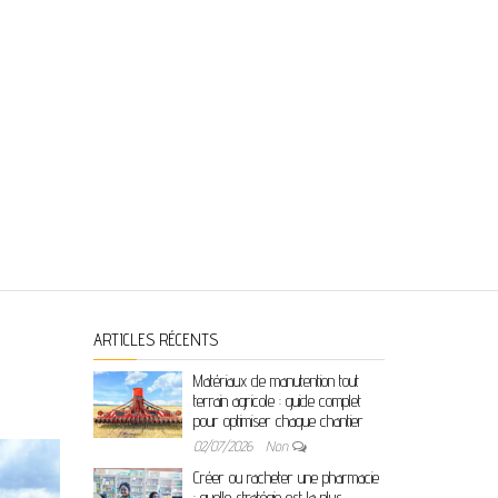
ARTICLES RÉCENTS
Matériaux de manutention tout
terrain agricole : guide complet
pour optimiser chaque chantier
02/07/2026
Non
Créer ou racheter une pharmacie
: quelle stratégie est la plus