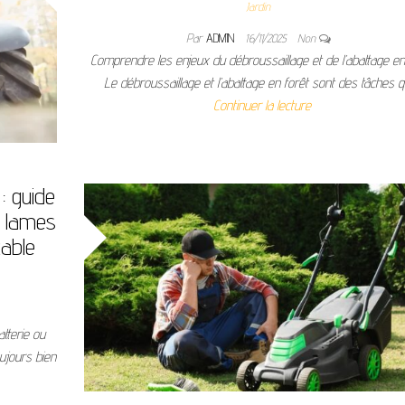
Jardin
Par
ADMIN
16/11/2025
Non
Comprendre les enjeux du débroussaillage et de l’abattage en
Le débroussaillage et l’abattage en forêt sont des tâches q
Continuer la lecture
: guide
, lames
able
atterie ou
ujours bien