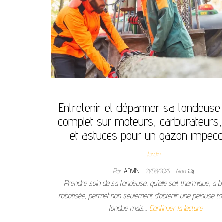
Entretenir et dépanner sa tondeuse 
complet sur moteurs, carburateurs
et astuces pour un gazon impecc
Jardin
Par
ADMIN
21/08/2025
Non
Prendre soin de sa tondeuse, qu’elle soit thermique, à b
robotisée, permet non seulement d’obtenir une pelouse to
tondue mais…
Continuer la lecture