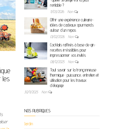
rentable ?
11/03/2026
Non
Offrir une expérience culinaire :
idées de cadeaux gourmands
autour d’un repas
01/02/2026
Non
Cocktails raffinés à base de gin :
recettes irrésistibles pour
impressionner vos invités
08/12/2025
Non
ique
Tout savoir sur la tronçonneuse
thermique : puissance, entretien et
r les
utilisation pour les travaux
d’élagage
30/11/2025
Non
NOS RUBRIQUES
ts
liser
Jardin
uer la