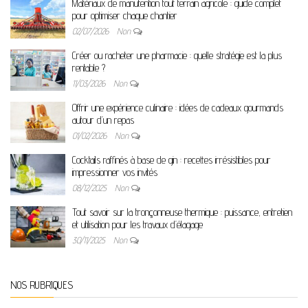
Matériaux de manutention tout terrain agricole : guide complet
pour optimiser chaque chantier
02/07/2026
Non
Créer ou racheter une pharmacie : quelle stratégie est la plus
rentable ?
11/03/2026
Non
Offrir une expérience culinaire : idées de cadeaux gourmands
autour d’un repas
01/02/2026
Non
Cocktails raffinés à base de gin : recettes irrésistibles pour
impressionner vos invités
08/12/2025
Non
Tout savoir sur la tronçonneuse thermique : puissance, entretien
et utilisation pour les travaux d’élagage
30/11/2025
Non
NOS RUBRIQUES