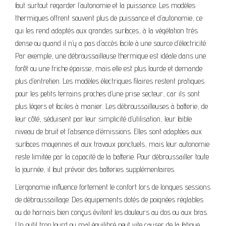
faut surtout regarder l’autonomie et la puissance. Les modèles
thermiques offrent souvent plus de puissance et d’autonomie, ce
qui les rend adaptés aux grandes surfaces, à la végétation très
dense ou quand il n’y a pas d’accès facile à une source d’électricité.
Par exemple, une débroussailleuse thermique est idéale dans une
forêt ou une friche épaisse, mais elle est plus lourde et demande
plus d’entretien. Les modèles électriques filaires restent pratiques
pour les petits terrains proches d’une prise secteur, car ils sont
plus légers et faciles à manier. Les débroussailleuses à batterie, de
leur côté, séduisent par leur simplicité d’utilisation, leur faible
niveau de bruit et l’absence d’émissions. Elles sont adaptées aux
surfaces moyennes et aux travaux ponctuels, mais leur autonomie
reste limitée par la capacité de la batterie. Pour débroussailler toute
la journée, il faut prévoir des batteries supplémentaires.
L’ergonomie influence fortement le confort lors de longues sessions
de débroussaillage. Des équipements dotés de poignées réglables
ou de harnais bien conçus évitent les douleurs au dos ou aux bras.
Un outil trop lourd ou mal équilibré peut vite causer de la fatigue,