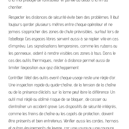
chantier.
Respecter les distances de sécurité évite bien des problèmes. Il faut
toujours garder plusieurs mètres entre chaque opérateur et ne
jamais s’approcher des zones de chute prévisibles, surtout lors de
l’abattage. Ces espaces libres servent aussi à se replier vite en cas
d’imprévu. Les signalisations temporaires, comme les rubans ou
les panneaux, aident à rendre visibles ces zones à tous. Dans le
cas des outils thermiques, rester à distance permet aussi de
limiter l’exposition aux gaz d’échappement.
Contrôler l’état des outils avant chaque usage reste une règle d’or.
Une inspection rapide du guide-chaîne, de la tension de la chaîne
ou de la présence d’éclats sur la lame peut faire la différence. Un
outil mal réglé ou abîmé risque de se bloquer, de casser ou
d’entraîner un accident grave. Les dispositifs de sécurité intégrés,
comme les freins de chaîne ou les capots de protection, doivent
être présents et bien entretenus. Vérifier aussi les cordes, harnais
et autres équipements de levage, car une usure ou une coupure