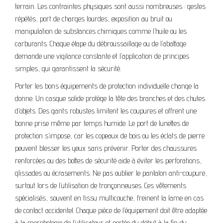
terrain. Les contraintes physiques sont aussi nombreuses : gestes
répétés, port de charges lourdes, exposition au bruit ou
manipulation de substances chimiques comme l’huile ou les
carburants. Chaque étape du débroussaillage ou de l’abattage
demande une vigilance constante et l’application de principes
simples, qui garantissent la sécurité.
Porter les bons équipements de protection individuelle change la
donne. Un casque solide protège la tête des branches et des chutes
d’objets. Des gants robustes limitent les coupures et offrent une
bonne prise même par temps humide. Le port de lunettes de
protection s’impose, car les copeaux de bois ou les éclats de pierre
peuvent blesser les yeux sans prévenir. Porter des chaussures
renforcées ou des bottes de sécurité aide à éviter les perforations,
glissades ou écrasements. Ne pas oublier le pantalon anti-coupure,
surtout lors de l’utilisation de tronçonneuses. Ces vêtements
spécialisés, souvent en tissu multicouche, freinent la lame en cas
de contact accidentel. Chaque pièce de l’équipement doit être adaptée
à la morphologie de l’utilisateur et portée du début à la fin du