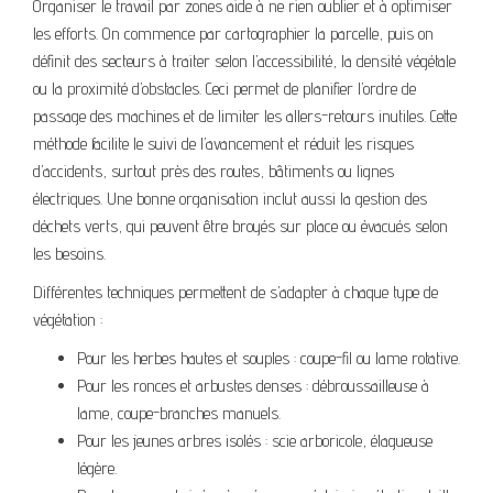
Organiser le travail par zones aide à ne rien oublier et à optimiser
les efforts. On commence par cartographier la parcelle, puis on
définit des secteurs à traiter selon l’accessibilité, la densité végétale
ou la proximité d’obstacles. Ceci permet de planifier l’ordre de
passage des machines et de limiter les allers-retours inutiles. Cette
méthode facilite le suivi de l’avancement et réduit les risques
d’accidents, surtout près des routes, bâtiments ou lignes
électriques. Une bonne organisation inclut aussi la gestion des
déchets verts, qui peuvent être broyés sur place ou évacués selon
les besoins.
Différentes techniques permettent de s’adapter à chaque type de
végétation :
Pour les herbes hautes et souples : coupe-fil ou lame rotative.
Pour les ronces et arbustes denses : débroussailleuse à
lame, coupe-branches manuels.
Pour les jeunes arbres isolés : scie arboricole, élagueuse
légère.