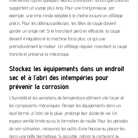
intervention après quelques heures d’utilisation, tandis que d’autres
supportent un usage plus long. Pour une tronçonneuse, par
exemple, une lime ronde adaptée à la chaîne assure un affûtage
précis. Pour les débroussailleuses, les têtes de coupe doivent
garder un angle net. Si le tranchant perd en efficacité, la coupe
devient irrégulière et la machine force plus, ce qui use
prématurément le moteur. Un affûtage régulier maintient la coupe
franche et préserve la mécanique.
Stockez les équipements dans un endroit
sec et à l’abri des intempéries pour
prévenir la corrosion
L’humidité et les variations de température abîment vite l’acier et
les composants mécaniques. Ranger les équipements dans un
local fermé, à l’abri de la pluie, prolonge leur durée de vie. Un
espace ventilé limite aussi la formation de rouille. Pour les périodes
de non-utilisation, recouvrez les outils d’une housse ou placez-les
dans une boîte hermétique. Si possible, retirez le carburant ou