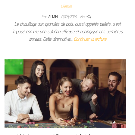
Lifestyle
Par
ADMIN
01/04/2025
Non
Le chauffage aux granulés de bois, aussi appelés pellets, s’est
imposé comme une solution efficace et écologique ces dernières
années. Cette alternative…
Continuer la lecture