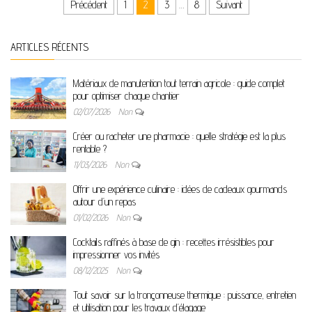
Pagination des publications
Précédent
1
2
3
…
8
Suivant
ARTICLES RÉCENTS
Matériaux de manutention tout terrain agricole : guide complet
pour optimiser chaque chantier
02/07/2026
Non
Créer ou racheter une pharmacie : quelle stratégie est la plus
rentable ?
11/03/2026
Non
Offrir une expérience culinaire : idées de cadeaux gourmands
autour d’un repas
01/02/2026
Non
Cocktails raffinés à base de gin : recettes irrésistibles pour
impressionner vos invités
08/12/2025
Non
Tout savoir sur la tronçonneuse thermique : puissance, entretien
et utilisation pour les travaux d’élagage