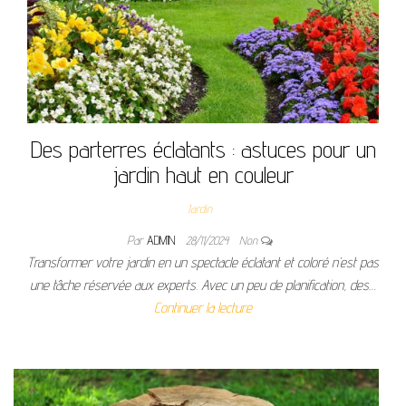
Des parterres éclatants : astuces pour un
jardin haut en couleur
Jardin
Par
ADMIN
28/11/2024
Non
Transformer votre jardin en un spectacle éclatant et coloré n’est pas
une tâche réservée aux experts. Avec un peu de planification, des…
Continuer la lecture