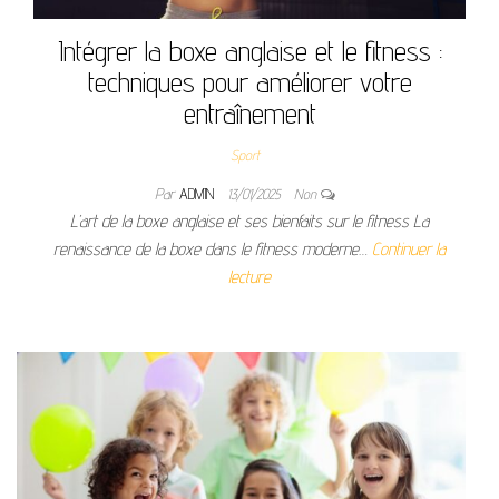
Intégrer la boxe anglaise et le fitness :
techniques pour améliorer votre
entraînement
Sport
Par
ADMIN
13/01/2025
Non
L’art de la boxe anglaise et ses bienfaits sur le fitness La
renaissance de la boxe dans le fitness moderne…
Continuer la
lecture