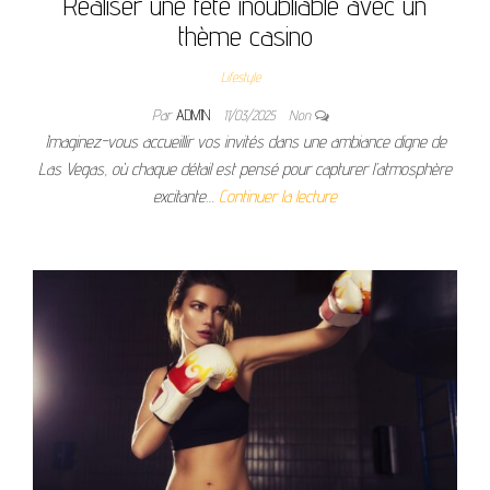
Réaliser une fête inoubliable avec un
thème casino
Lifestyle
Par
ADMIN
11/03/2025
Non
Imaginez-vous accueillir vos invités dans une ambiance digne de
Las Vegas, où chaque détail est pensé pour capturer l’atmosphère
excitante…
Continuer la lecture