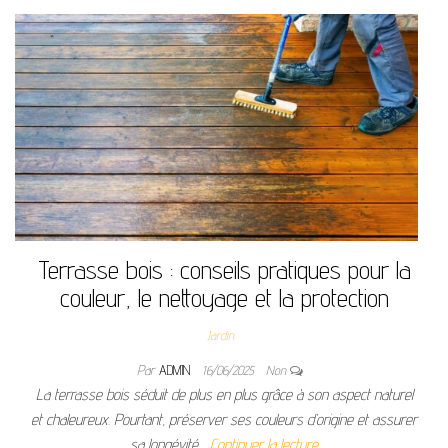
Terrasse bois : conseils pratiques pour la
couleur, le nettoyage et la protection
Jardin
Par
ADMIN
16/06/2025
Non
La terrasse bois séduit de plus en plus grâce à son aspect naturel
et chaleureux. Pourtant, préserver ses couleurs d’origine et assurer
sa longévité…
Continuer la lecture