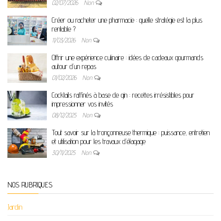
02/07/2026
Non
Créer ou racheter une pharmacie : quelle stratégie est la plus
rentable ?
11/03/2026
Non
Offrir une expérience culinaire : idées de cadeaux gourmands
autour d’un repas
01/02/2026
Non
Cocktails raffinés à base de gin : recettes irrésistibles pour
impressionner vos invités
08/12/2025
Non
Tout savoir sur la tronçonneuse thermique : puissance, entretien
et utilisation pour les travaux d’élagage
30/11/2025
Non
NOS RUBRIQUES
Jardin