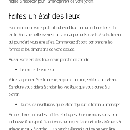
règles à respecter pour l’aménagement de votre jardin.
Faites un état des lieux
Pour aménager votre jardin, il faut avant tout faire un état des lieux du
jardin. Vous recueillerez ainsi tous renseignements relatifs à votre terrain
qui pourraient vous être utiles. Commencez d’abord par prendre les
formes et les dimensions de votre espace.
Aussi, votre état des lieux devra prendre en compte :
La nature de votre sol
Votre sol pourrait être limoneux, argileux, humide, sableux ou calcaire.
Sa nature vous aidera à choisir les végétaux que vous aurez à y
planter.
Toutes les installations qui existent déjà sur le terrain à aménager
Arbres, haies, dénivelés, câbles électriques et canalisations sous terre…,
tout devra être repéré. Ce qui vous permettra de connaître les éléments à
enlever et ceux à garder. Il y a certains éléments qui ne peuvent être