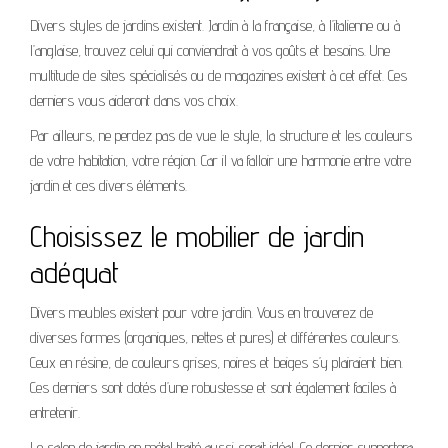
Divers styles de jardins existent. Jardin à la française, à l’italienne ou à
l’anglaise, trouvez celui qui conviendrait à vos goûts et besoins. Une
multitude de sites spécialisés ou de magazines existent à cet effet. Ces
derniers vous aideront dans vos choix.
Par ailleurs, ne perdez pas de vue le style, la structure et les couleurs
de votre habitation, votre région. Car il va falloir une harmonie entre votre
jardin et ces divers éléments.
Choisissez le mobilier de jardin
adéquat
Divers meubles existent pour votre jardin. Vous en trouverez de
diverses formes (organiques, nettes et pures) et différentes couleurs.
Ceux en résine, de couleurs grises, noires et beiges s’y plairaient bien.
Ces derniers sont dotés d’une robustesse et sont également faciles à
entretenir.
Le salon de jardin en métal traité aussi serait idéal. Ce dernier supportera