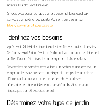
enlevés. Il faudra alors faire avec.
Si vous avez besoin de l’aide d’un professionnel, faites appel aux
services d’un jardinier paysagiste. Vous en trouverez un sur
https://www.monfort-paysagiste.be
.
Identifiez vos besoins
Après avoir fait l’état des lieux, il faudra identifier vos envies et besoins.
Car il ne servirait à rien d’avoir un jardin dont vous ne pourrez pleinement
profiter. Pour ce faire, listez les aménagements indispensables.
Ces derniers peuvent être entre autres : un barbecue, une terrasse, un
verger, un bassin à poissons, un potager bio, une piscine, un coin de
détente, un lieu pour accrocher un hamac, etc. Vous devez
nécessairement faire la liste de tous ces éléments. Ainsi, vous ne
risquez pas d’omettre quoique ce soit.
Déterminez votre type de jardin