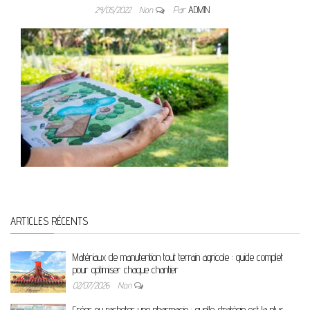
24/05/2022
Non
Par
ADMIN
ARTICLES RÉCENTS
Matériaux de manutention tout terrain agricole : guide complet
pour optimiser chaque chantier
02/07/2026
Non
Créer ou racheter une pharmacie : quelle stratégie est la plus