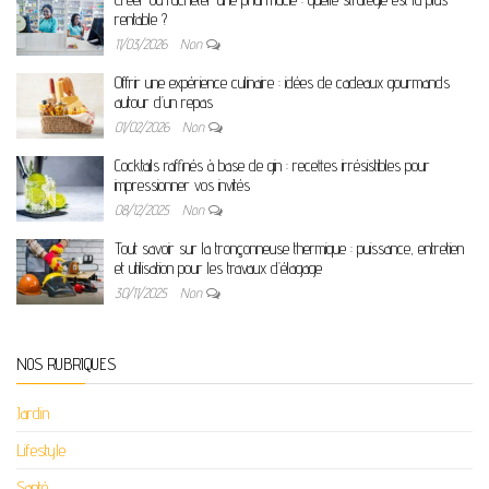
rentable ?
11/03/2026
Non
Offrir une expérience culinaire : idées de cadeaux gourmands
autour d’un repas
01/02/2026
Non
Cocktails raffinés à base de gin : recettes irrésistibles pour
impressionner vos invités
08/12/2025
Non
Tout savoir sur la tronçonneuse thermique : puissance, entretien
et utilisation pour les travaux d’élagage
30/11/2025
Non
NOS RUBRIQUES
Jardin
Lifestyle
Santé