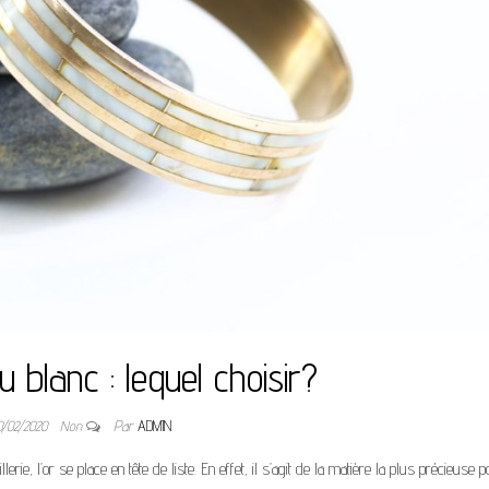
 blanc : lequel choisir?
0/02/2020
Non
Par
ADMIN
ie, l’or se place en tête de liste. En effet, il s’agit de la matière la plus précieuse p