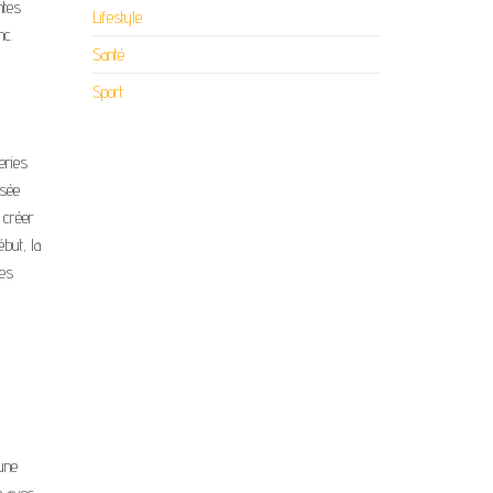
ntes
Lifestyle
nc.
Santé
Sport
eries
isée
 créer
ébut, la
les
’une