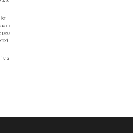
ée avec
l’or
joux en
la peau
mément
il y a