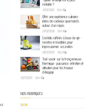
rentable ?
11/03/2026
Non
Offrir une expérience culinaire :
idées de cadeaux gourmands
autour d’un repas
01/02/2026
Non
Cocktails raffinés à base de gin :
recettes irrésistibles pour
impressionner vos invités
08/12/2025
Non
Tout savoir sur la tronçonneuse
thermique : puissance, entretien et
utilisation pour les travaux
d’élagage
30/11/2025
Non
NOS RUBRIQUES
our
Jardin