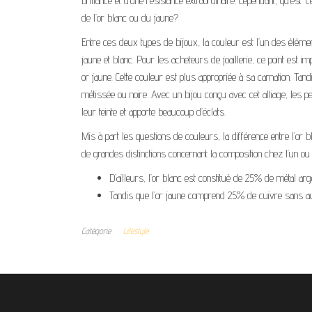
brillance et d’une résistance extraordinaire. Cependant, qu’est-c
de l’or blanc ou du jaune?
Entre ces deux types de bijoux, la couleur est l’un des élément
jaune et blanc. Pour les acheteurs de joaillerie, ce point est 
or jaune. Cette couleur est plus appropriée à sa carnation. 
métissée ou noire. Avec un bijou conçu avec cet alliage, les 
leur teinte et apporte beaucoup d’éclats.
Mis à part les questions de couleurs, la différence entre l’or b
de grandes distinctions concernant la composition chez l’un ou l
D’ailleurs, l’or blanc est constitué de 25% de métal ar
Tandis que l’or jaune comprend 25% de cuivre sans au
Catégorie
Lifestyle