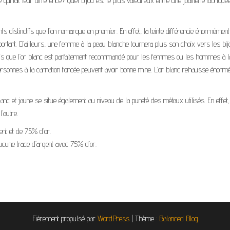
e qui fait leur différence? Quel bijou est le plus valeureux entre une joaillerie fabriqu
s distinctifs que l’on remarque en premier. En effet, la teinte différencie énormément 
important. D’ailleurs, une femme à la peau blanche tournera plus son choix vers les bi
Tandis que l’or blanc est parfaitement recommandé pour les femmes ou les hommes à 
personnes à la carnation foncée peuvent avoir bonne mine. L’or blanc rehausse énor
lanc et jaune se situe également au niveau de la pureté des métaux utilisés. En effet, 
’autre.
gent et de 75% d’or.
cune trace d’argent avec 75% d’or.
Fièrement propulsé par
WordPress
|
Thème :
Balanced Blog