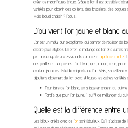
créer de magnifiques bijoux. Grâce à l’or, il est possible d’obten
variétés pour obtenir des colliers, des bracelets, des bagues or
Mais lequel choisir ? Focus !
D’où vient l’or jaune et blanc a
L’or est un métal pur exceptionnel qui permet de réaliser de be
encore plus stylées. En effet, le mélange de l’or et d’autres mé
par beaucoup de professionnels comme la
bijouterie-michel
. 
des joailleries singulières. L’or blanc, gris, rouge, rose, jaun
couleur jaune est la teinte originelle de l’or. Mais, son alliage 
bijoutiers obtiennent de l’or blanc et toutes les autres variétés
Pour faire de l’or blanc, un alliage en argent, du cuivre
Tandis que pour l’or jaune, il suffit de mélanger du cuiv
Quelle est la différence entre 
Les bijoux créés avec de l’
or
sont fabuleux. Qu’il s’agisse de l