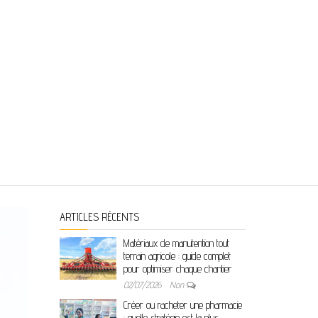
ARTICLES RÉCENTS
Matériaux de manutention tout
terrain agricole : guide complet
pour optimiser chaque chantier
02/07/2026
Non
Créer ou racheter une pharmacie
: quelle stratégie est la plus