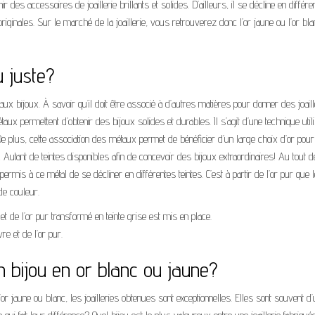
ir des accessoires de joaillerie brillants et solides. D’ailleurs, il se décline en différe
iginales. Sur le marché de la joaillerie, vous retrouverez donc l’or jaune ou l’or bla
u juste?
aux bijoux. À savoir qu’il doit être associé à d’autres matières pour donner des joaill
taux permettent d’obtenir des bijoux solides et durables. Il s’agit d’une technique util
De plus, cette association des métaux permet de bénéficier d’un large choix d’or pour
e… Autant de teintes disponibles afin de concevoir des bijoux extraordinaires! Au tout d
a permis à ce métal de se décliner en différentes teintes. C’est à partir de l’or pur que 
 de couleur.
 et de l’or pur transformé en teinte grise est mis en place.
re et de l’or pur.
un bijou en or blanc ou jaune?
’or jaune ou blanc, les joailleries obtenues sont exceptionnelles. Elles sont souvent d