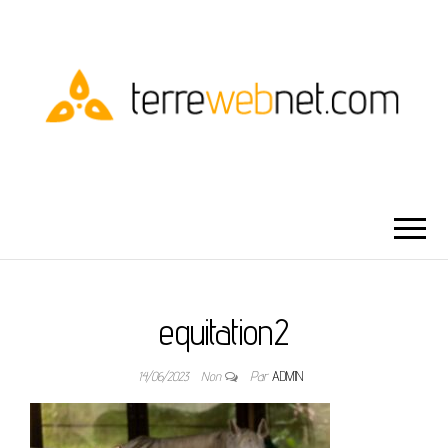
TERRE WEBNET
equitation2
14/06/2023
Non
Par
ADMIN