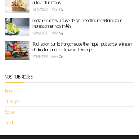
autour d’un repas
01/02/2026
Non
Cocktails raffinés à base de gin : recettes irrésistibles pour
impressionner vos invités
08/12/2025
Non
Tout savoir sur la tronçonneuse thermique : puissance, entretien
et utilisation pour les travaux d’élagage
30/11/2025
Non
NOS RUBRIQUES
Jardin
Lifestyle
Santé
Sport