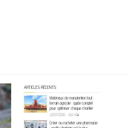
ARTICLES RÉCENTS
Matériaux de manutention tout
terrain agricole : guide complet
pour optimiser chaque chantier
02/07/2026
Non
Créer ou racheter une pharmacie
: quelle stratégie est la plus