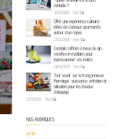
rentable ?
11/03/2026
Non
Offrir une expérience culinaire :
idées de cadeaux gourmands
autour d’un repas
01/02/2026
Non
Cocktails raffinés à base de gin :
recettes irrésistibles pour
impressionner vos invités
08/12/2025
Non
Tout savoir sur la tronçonneuse
thermique : puissance, entretien et
utilisation pour les travaux
d’élagage
30/11/2025
Non
NOS RUBRIQUES
Jardin