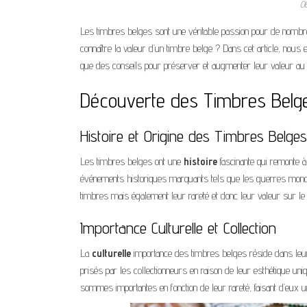
0
Les timbres belges sont une véritable passion pour de nombre
connaître la valeur d’un timbre belge ? Dans cet article, nous 
que des conseils pour préserver et augmenter leur valeur au 
Découverte des Timbres Belg
Histoire et Origine des Timbres Belges
Les timbres belges ont une
histoire
fascinante qui remonte à
événements historiques marquants tels que les guerres mondi
timbres mais également leur rareté et donc leur valeur sur l
Importance Culturelle et Collection
La
culturelle
importance des timbres belges réside dans leur c
prisés par les collectionneurs en raison de leur esthétique un
sommes importantes en fonction de leur rareté, faisant d’eux u