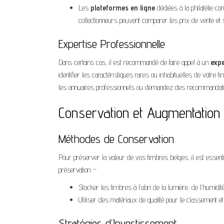
Les
plateformes en ligne
dédiées à la philatélie 
collectionneurs peuvent comparer les prix de vente et
Expertise Professionnelle
Dans certains cas, il est recommandé de faire appel à un
expe
identifier les caractéristiques rares ou inhabituelles de votre 
les annuaires professionnels ou demandez des recommandatio
Conservation et Augmentation 
Méthodes de Conservation
Pour préserver la valeur de vos timbres belges, il est essent
préservation :-
Stocker les timbres à l’abri de la lumière, de l’humidit
Utiliser des matériaux de qualité pour le classement e
Stratégies d’Investissement