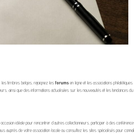
 les timbres belges, rejoignez les
forums
en ligne et les associations philatéliques
neurs, ainsi que des informations actualisées sur les nouveautés et les tendances du
occasion idéale pour rencontrer d’autres collectionneurs, participer à des conférenc
us auprès de votre association locale ou consultez les sites spécialisés pour connaî