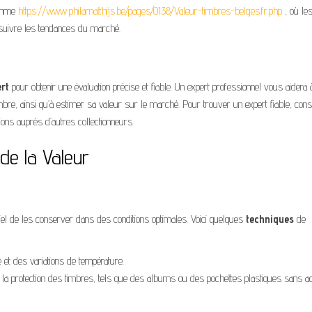
comme
https://www.philamatthijs.be/pages/0138/Valeur-timbres-belges.fr.php
, où le
 suivre les tendances du marché.
rt
pour obtenir une évaluation précise et fiable. Un expert professionnel vous aidera 
timbre, ainsi qu’à estimer sa valeur sur le marché. Pour trouver un expert fiable, con
ns auprès d’autres collectionneurs.
de la Valeur
iel de les conserver dans des conditions optimales. Voici quelques
techniques
de
é et des variations de température.
t la protection des timbres, tels que des albums ou des pochettes plastiques sans ac