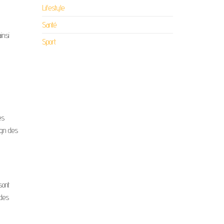
Lifestyle
Santé
insi
Sport
es
ign des
sont
 des