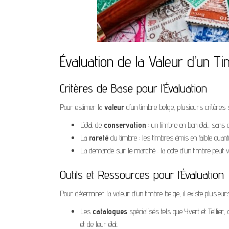
Évaluation de la Valeur d’un T
Critères de Base pour l’Évaluation
Pour estimer la
valeur
d’un timbre belge, plusieurs critères 
L’état de
conservation
: un timbre en bon état, sans d
La
rareté
du timbre : les timbres émis en faible quan
La demande sur le marché : la cote d’un timbre peut var
Outils et Ressources pour l’Évaluation
Pour déterminer la valeur d’un timbre belge, il existe plusieurs
Les
catalogues
spécialisés tels que Yvert et Tellier,
et de leur état.