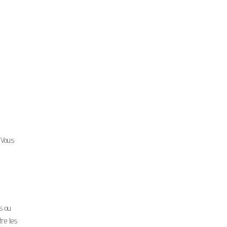
. Vous
es ou
tre les