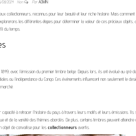
6/08/2024
Non
Par
ADMIN
ux collectionneurs, reconnus pour leur beauté et leur riche histoire. Mais comment
explorerons les différentes étapes pour déterminer la valeur de ces précieux objets, a
fil du temps.
es
 1849, avec l’émission du premier timbre belge. Depuis lors, ils ont évolué au gré d
ales ou l’indépendance du Congo. Ces événements influencent non seulement le des
e marché.
apacité à retracer l’histoire du pays à travers leurs motifs et leurs émissions. Ils 
ique et de la variété des thèmes abordés. De plus, certains timbres peuvent atteindre
n objet de convoitise pour les
collectionneurs
avertis.