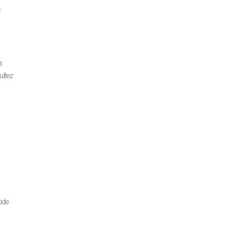
s
à
sultez
ide.