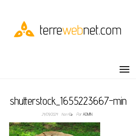
TERRE WEBNET
shutterstock_1655223667-min
24/09/2024
Non
Par
ADMIN