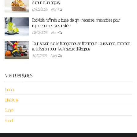
autour d’un repas
01/02/2026
Non
Cocktails raffinés à base de gin : recettes irrésistibles pour
impressionner vos invités
08/12/2025
Non
Tout savoir sur la tronçonneuse thermique : puissance, entretien
et utilisation pour les travaux d’élagage
30/11/2025
Non
NOS RUBRIQUES
Jardin
Lifestyle
Santé
Sport