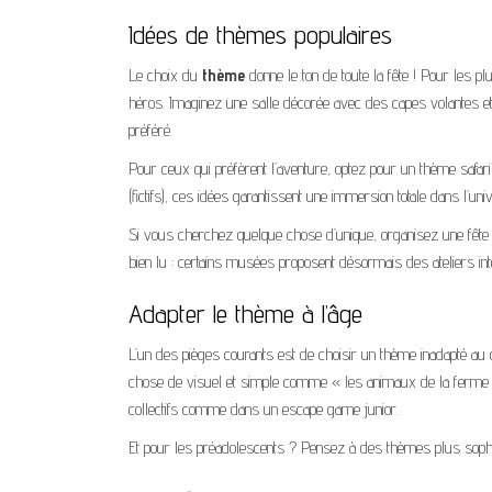
Idées de thèmes populaires
Le choix du
thème
donne le ton de toute la fête ! Pour les
héros. Imaginez une salle décorée avec des capes volantes et
préféré.
Pour ceux qui préfèrent l’aventure, optez pour un thème safar
(fictifs), ces idées garantissent une immersion totale dans l’univ
Si vous cherchez quelque chose d’unique, organisez une fête
bien lu : certains musées proposent désormais des ateliers int
Adapter le thème à l’âge
L’un des pièges courants est de choisir un thème inadapté au 
chose de visuel et simple comme « les animaux de la ferme »
collectifs comme dans un escape game junior.
Et pour les préadolescents ? Pensez à des thèmes plus sop