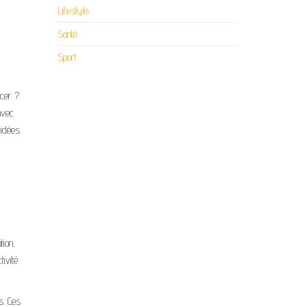
Lifestyle
Santé
Sport
ncer ?
avec
 idées
tion,
ivité
s. Ces