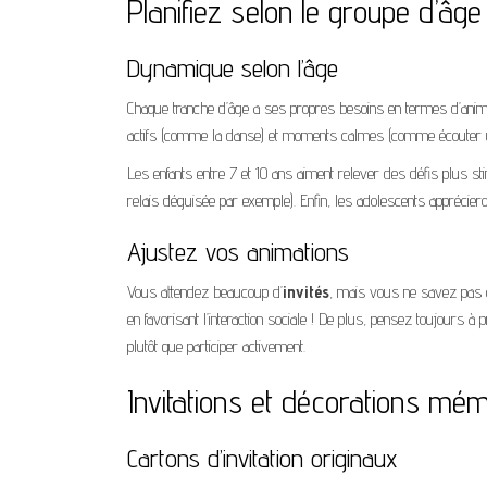
Planifiez selon le groupe d’âge
Dynamique selon l’âge
Chaque tranche d’âge a ses propres besoins en termes d’animat
actifs (comme la danse) et moments calmes (comme écouter un
Les enfants entre 7 et 10 ans aiment relever des défis plus 
relais déguisée par exemple). Enfin, les adolescents apprécie
Ajustez vos animations
Vous attendez beaucoup d’
invités
, mais vous ne savez pas c
en favorisant l’interaction sociale ! De plus, pensez toujours à
plutôt que participer activement.
Invitations et décorations mé
Cartons d’invitation originaux