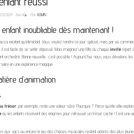
enfant réussi
2/12/2024
Non
Par
ADMIN
 enfant inoubliable dès maintenant !
aussi excitant qu’intimidant. Vous voulez rendre ce jour spécial, mais par où comme
, il est facile de se sentir dépassé. Mais imaginez une fête où chaque
invité
repart 
nt orchestré. Bonne nouvelle : c’est possible ! Aujourd’hui, nous vous dévoilons les
rsaire en une expérience magique.
tière d’animation
s
au trésor
, par exemple, reste une valeur sûre. Pourquoi ? Parce qu’elle allie explora
e
où les enfants résolvent des énigmes pour retrouver un trésor caché ! C’est une act
urses aux sacs ou encore le jeu des chaises musicales restent adorés des plus jeune