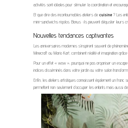
activités sont idéales pour stimuler la coordination et encourager
Et que dire des incontournables ateliers de
cuisine
? Les enfa
mini-sandwichs rigolos. Bonus : ils peuvent déguster leurs c
Nouvelles tendances captivantes
Les anniversaires modernes s’inspirent souvent de phénomèn
Minecraft ou Mario Kart, combinent réalité et imagination gr
Pour un effet « wow », pourquoi ne pas organiser un escap
indices disséminés dans votre jardin ou votre salon transformé 
Enfin, les ateliers artistiques connaissent également un franc su
permettent non seulement d’occuper les enfants mais aussi de