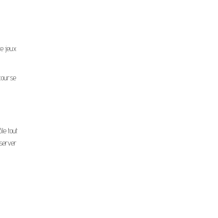
re jeux
(course
le tout
bserver