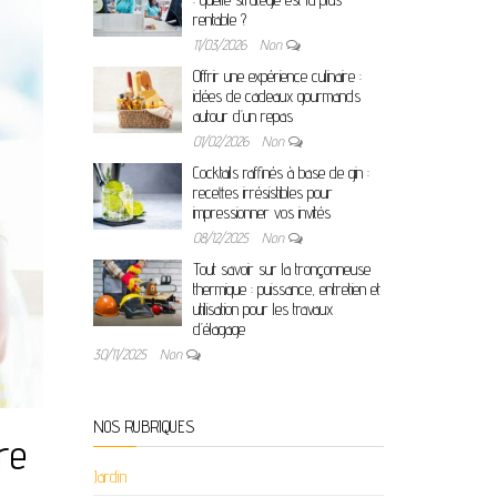
rentable ?
11/03/2026
Non
Offrir une expérience culinaire :
idées de cadeaux gourmands
autour d’un repas
01/02/2026
Non
Cocktails raffinés à base de gin :
recettes irrésistibles pour
impressionner vos invités
08/12/2025
Non
Tout savoir sur la tronçonneuse
thermique : puissance, entretien et
utilisation pour les travaux
d’élagage
30/11/2025
Non
NOS RUBRIQUES
re
Jardin