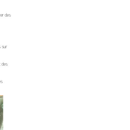
rer des
s sur
c des
és