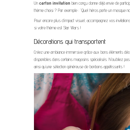
Un
carton invitation
bien conçu donne déjà envie de particip
thème choisi ? Par exemple : “Quel héros porte un masque noir
Pour encore plus d’impact visuel, accompagnez vos invitatio
si votre thème est Star Wars !
Décorations qui transportent
Créez une ambiance immersive grâce aux bons éléments déco
disponibles dans certains magasins spécialisés. N’oubliez pas
ainsi qu’une sélection généreuse de bonbons appétissants !