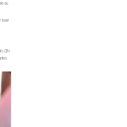
iée au
 laser
ts DIY
antes