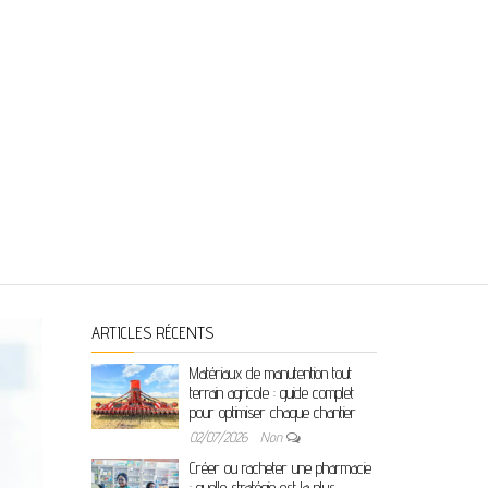
ARTICLES RÉCENTS
Matériaux de manutention tout
terrain agricole : guide complet
pour optimiser chaque chantier
02/07/2026
Non
Créer ou racheter une pharmacie
: quelle stratégie est la plus