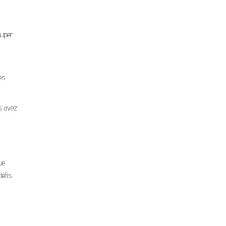
super-
es
s avez
ue
défis