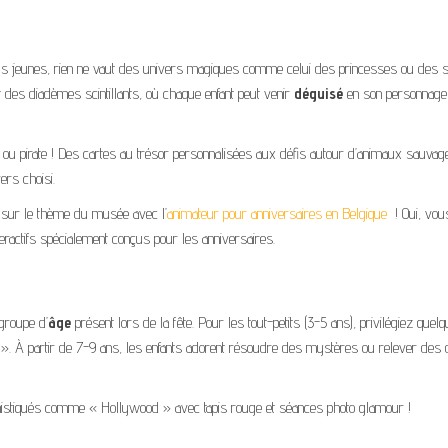
 plus jeunes, rien ne vaut des univers magiques comme celui des princesses ou des 
 des diadèmes scintillants, où chaque enfant peut venir
déguisé
en son personnage
i ou pirate ! Des cartes au trésor personnalisées aux défis autour d’animaux sauvag
ers choisi.
 sur le thème du musée avec l’
a
nimateur pour anniversaires en Belgique
! Oui, vou
eractifs spécialement conçus pour les anniversaires.
groupe d’
âge
présent lors de la fête. Pour les tout-petits (3-5 ans), privilégiez quelq
. À partir de 7-9 ans, les enfants adorent résoudre des mystères ou relever des 
histiqués comme « Hollywood » avec tapis rouge et séances photo glamour !