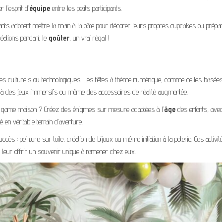
 l’esprit d’
équipe
entre les petits participants.
nts adorent mettre la main à la pâte pour décorer leurs propres cupcakes ou prépa
réations pendant le
goûter
, un vrai régal !
es culturels ou technologiques. Les fêtes à thème numérique, comme celles basée
âce à des jeux immersifs ou même des accessoires de réalité augmentée.
e game maison ? Créez des énigmes sur mesure adaptées à l’
âge
des enfants, ave
en véritable terrain d’aventure.
ccès : peinture sur toile, création de bijoux ou même initiation à la poterie. Ces activit
 leur offrir un souvenir unique à ramener chez eux.