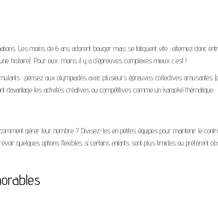
ions. Les moins de 6 ans adorent bouger mais se fatiguent vite ; alternez donc ent
e histoire). Pour eux, moins il y a d’épreuves complexes mieux c’est !
stimulants : pensez aux olympiades avec plusieurs épreuves collectives amusantes 
ront davantage les activités créatives ou compétitives comme un karaoké thématique.
omment gérer leur nombre ? Divisez-les en petites équipes pour maintenir le contrô
 prévoir quelques options flexibles si certains enfants sont plus timides ou préfèrent o
morables