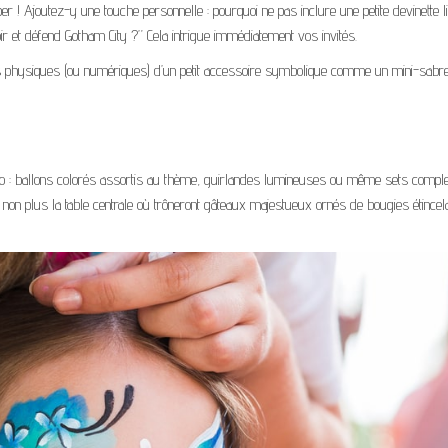
er ! Ajoutez-y une touche personnelle : pourquoi ne pas inclure une petite devinette l
 et défend Gotham City ?” Cela intrigue immédiatement vos invités.
ns physiques (ou numériques) d’un petit accessoire symbolique comme un mini-sabre
 : ballons colorés assortis au thème, guirlandes lumineuses ou même sets comple
 non plus la table centrale où trôneront gâteaux majestueux ornés de bougies étincel