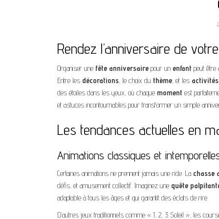
1
Rendez l’anniversaire de votre
Organiser une
fête anniversaire
pour un
enfant
peut être 
Entre les
décorations
, le choix du
thème
, et les
activités
des étoiles dans les yeux, où chaque
moment
est parfaiteme
et astuces incontournables pour transformer un simple annive
Les tendances actuelles en ma
Animations classiques et intemporelle
Certaines animations ne prennent jamais une ride. La
chasse 
défis, et amusement collectif. Imaginez une
quête palpitant
adaptable à tous les âges et qui garantit des éclats de rire.
D’autres jeux traditionnels comme « 1, 2, 3 Soleil », les co